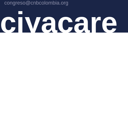
congreso@cnbcolombia.org
ciyacare