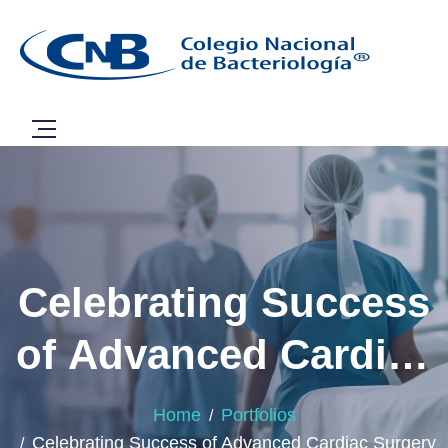
Celebrating Success
of Advanced Cardiac
Surgery Procedures
Home
Portfolios
Celebrating Success of Advanced Cardiac Surgery