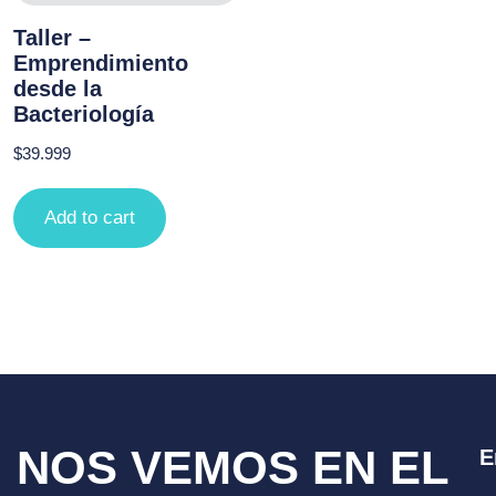
Taller –
Emprendimiento
desde la
Bacteriología
$
39.999
Add to cart
NOS VEMOS EN EL
E